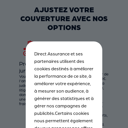
AJUSTEZ VOTRE
COUVERTURE AVEC NOS
OPTIONS
Direct Assurance et ses
partenaires utilisent des
Protection
Accessoires
cookies destinés à améliorer
juridique
Vos accessoires sont
remboursés à hauteur de
la performance de ce site, à
Vous êtes défendu à
250€, 2 000€ ou 3 500€.
l'amiable ou
En option à partir de la
améliorer votre expérience,
judiciairement pour tout
formule Tiers Étendue,
litige relevant des
à mesurer son audience, à
cette garantie est
domaines couverts avec
incluse dès la formule
générer des statistiques et à
une prise en charge des
Tous risques Étendue.
frais correspondants.
gérer nos campagnes de
Parmi les accessoires
garantis : top case,
publicités.Certains cookies
valises et leurs supports,
ou encore manchons
nous permettent également
anti-pluie ou anti-froid.
de vous proposer nos offres,