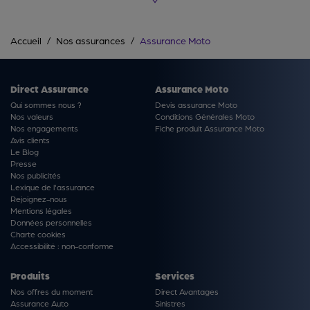
(1) Économie moyenne de 207 € sur l’assurance
Accueil
Nos assurances
Assurance Moto
Moto – IPSOS 2026.
* Soumis à condition selon le véhicule
(2) En cas de sinistre et à partir de la réception des
factures.
Direct Assurance
Assurance Moto
(3) Option si AIPP > 5 % dans la limite de 500 000 €
Qui sommes nous ?
Devis assurance Moto
(et jusqu'à 1M€ si port du gilet airbag) et
Nos valeurs
Conditions Générales Moto
Nos engagements
indemnisation forfaitaire 2 000 € si AIPP inférieure
Fiche produit Assurance Moto
Avis clients
au seuil.
Le Blog
Presse
Nos publicités
Lexique de l'assurance
Rejoignez-nous
Mentions légales
Données personnelles
Charte cookies
Accessibilité : non-conforme
Produits
Services
Nos offres du moment
Direct Avantages
Assurance Auto
Sinistres