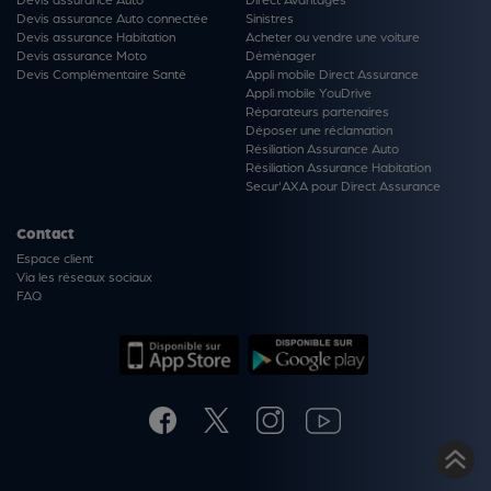
Cerise sur le gâteau : avec notre réseau, vous
Devis assurance Auto connectée
Sinistres
n’avancez pas d’argent, en dehors d’une éventuelle
Devis assurance Habitation
Acheter ou vendre une voiture
franchise.
Devis assurance Moto
Déménager
Devis Complémentaire Santé
Appli mobile Direct Assurance
Appli mobile YouDrive
Déclarer un sinistre >
Réparateurs partenaires
Déposer une réclamation
Résiliation Assurance Auto
Résiliation Assurance Habitation
Secur'AXA pour Direct Assurance
Contact
Espace client
Via les réseaux sociaux
FAQ