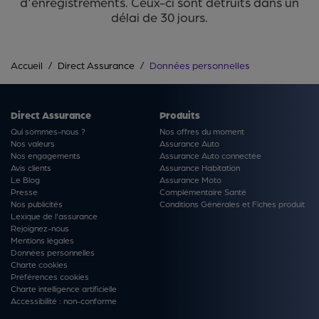
d'enregistrements. Ceux-ci sont détruits dans un
délai de 30 jours.
Accueil
Direct Assurance
Données personnelles
Direct Assurance
Produits
Qui sommes-nous ?
Nos offres du moment
Nos valeurs
Assurance Auto
Nos engagements
Assurance Auto connectée
Avis clients
Assurance Habitation
Le Blog
Assurance Moto
Presse
Complémentaire Santé
Nos publicités
Conditions Générales et Fiches produit
Lexique de l'assurance
Rejoignez-nous
Mentions légales
Données personnelles
Charte cookies
Préférences cookies
Charte intelligence artificielle
Accessibilité : non-conforme