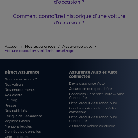
d’occasion ?
Comment connaître l’historique d’une voiture
d’occasion ?
Accueil
Nos assurances
Assurance auto
Voiture occasion verifier kilometrage
Direct Assurance
Assurance Auto et Auto
connectée
Qui sommes-nous ?
Devis assurance Auto
Nos valeurs
Assurance auto pas chère
Nos engagements
Conditions Générales Auto & Auto
Avis clients
Connectée
Le Blog
Fiche Produit Assurance Auto
Presse
Conditions Particulières Auto
Nos publicités
connectée
Lexique de l'assurance
Fiche Produit Assurance Auto
Connectée
Rejoignez-nous
Assurance voiture électrique
Mentions légales
Données personnelles
Charte cookies