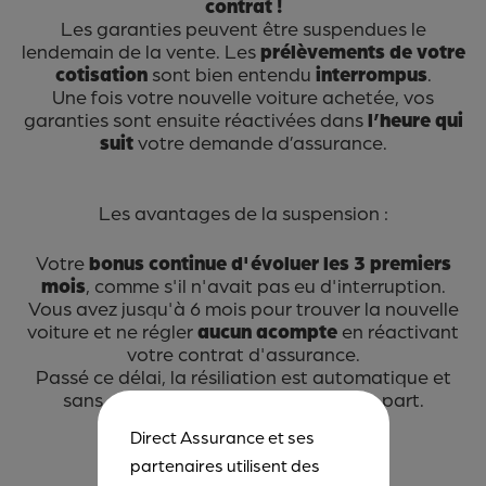
contrat !
Les garanties peuvent être suspendues le
lendemain de la vente. Les
prélèvements de votre
cotisation
sont bien entendu
interrompus
.
Une fois votre nouvelle voiture achetée, vos
garanties sont ensuite réactivées dans
l’heure qui
suit
votre demande d’assurance.
Les avantages de la suspension :
Votre
bonus continue d'évoluer les 3 premiers
mois
, comme s'il n'avait pas eu d'interruption.
Vous avez jusqu'à 6 mois pour trouver la nouvelle
voiture et ne régler
aucun acompte
en réactivant
votre contrat d'assurance.
Passé ce délai, la résiliation est automatique et
sans effort supplémentaire de votre part.
Direct Assurance et ses
09 69 32 09 13*
partenaires utilisent des