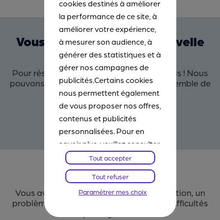
cookies destinés à améliorer
la performance de ce site, à
améliorer votre expérience,
Vous n'achetez pas de nouvelle
à mesurer son audience, à
voiture ?
générer des statistiques et à
gérer nos campagnes de
Pour résilier votre contrat, contactez-nous ! Nous
publicités.Certains cookies
pouvons faire un point avec vous sur l’ensemble de
vos besoins en assurance.
nous permettent également
de vous proposer nos offres,
contenus et publicités
09 69 32 09 13*
personnalisées. Pour en
savoir plus, veuillez consulter
notre
Chartes Cookies
. Vous
Tout accepter
pourrez à tout moment
Parlons ensemble !
Tout refuser
paramétrer vos choix et
Vous avez des questions sur votre cotisation, un
Paramétrer mes choix
refuser certains cookies.
problème à nous signaler ou même des difficultés
passagères ?