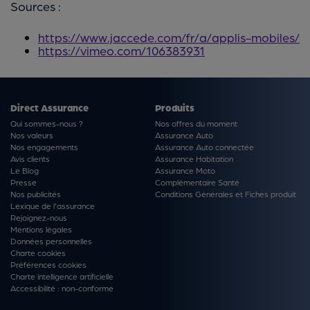
Sources :
https://www.jaccede.com/fr/a/applis-mobiles/
https://vimeo.com/106383931
Direct Assurance
Produits
Qui sommes-nous ?
Nos offres du moment
Nos valeurs
Assurance Auto
Nos engagements
Assurance Auto connectée
Avis clients
Assurance Habitation
Le Blog
Assurance Moto
Presse
Complémentaire Santé
Nos publicités
Conditions Générales et Fiches produit
Lexique de l'assurance
Rejoignez-nous
Mentions légales
Données personnelles
Charte cookies
Préférences cookies
Charte intelligence artificielle
Accessibilité : non-conforme