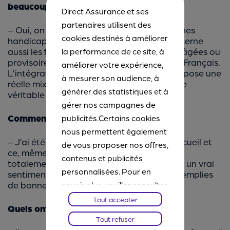
beaucoup de monde…
Direct Assurance et ses
partenaires utilisent des
– Oui, on pense naturellement aux personnes
cookies destinés à améliorer
handicapées. Mais la mobilité réduite concerne
aussi les femmes enceintes, les personnes âgées ou
la performance de ce site, à
provisoirement immobilisées… soit 1/3 des Français.
améliorer votre expérience,
L’intégration de tous à la vie de la cité suppose une
à mesurer son audience, à
réelle mixité sociale et par conséquent, une
générer des statistiques et à
véritable ouverture d’esprit à la différence.
gérer nos campagnes de
Comment ont réagi les commerçants ?
publicités.Certains cookies
nous permettent également
– J’ai été agréablement surpris par leur accueil et
de vous proposer nos offres,
ce, même si leur établissement n’était pas
contenus et publicités
totalement accessible. J’ai ressenti parfois un vrai
personnalisées. Pour en
sentiment de solidarité et des personnes remplies
de bonne volonté.
savoir plus, veuillez consulter
notre
Chartes Cookies
. Vous
Tout accepter
Quels ont été les moments forts ?
pourrez à tout moment
Tout refuser
paramétrer vos choix et