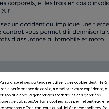
corporels, et les frais en cas d’inval
eur.
ausez un accident qui implique une tierc
 contrat vous permet d’indemniser la v
trats d’assurance automobile et moto..
Bon à savoir
 Assurance et ses partenaires utilisent des cookies destinés à
rer la performance de ce site, à améliorer votre expérience, à
r son audience, à générer des statistiques et à gérer nos
 aussi pour l’
assurance habitation
et l’
gnes de publicités.Certains cookies nous permettent égalem
de dommages que vous causez à des ti
roposer nos offres, contenus et publicités personnalisées. Po