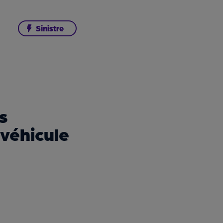
Sinistre
s
 véhicule