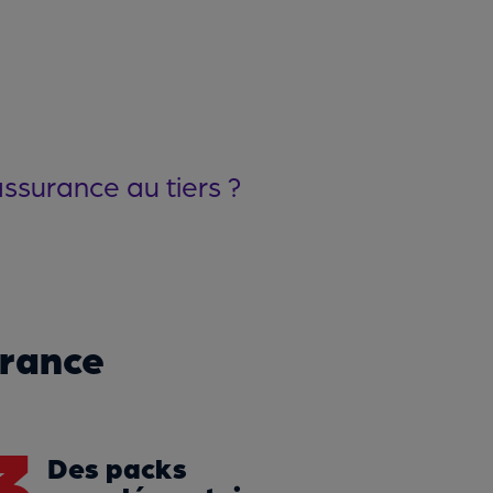
assurance au tiers ?
urance
3
Des packs