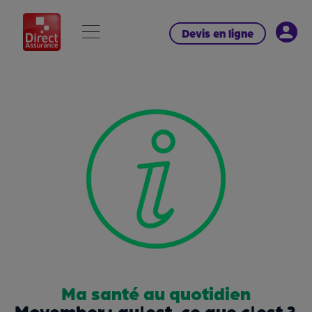
Devis en ligne
Ma santé au quotidien
Movember : qu'est-ce que c'est ?