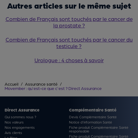
Autres articles sur le même sujet
Combien de Français sont touchés par le cancer de
la prostate ?
Combien de Français sont touchés par le cancer du
testicule ?
Urologue : 4 choses à savoir
Accueil
Assurance santé
Movember : qu'est-ce que c'est ? Direct Assurance
Direct Assurance
Complémentaire Santé
Qui sommes nous ?
Devis Complémentaire Santé
Nos valeurs
Notice d'information Santé
Nos engagements
Fiche produit Complémentaire Santé
responsable
Avis clients
Fiche produit Complémentaire Santé
Le Blog