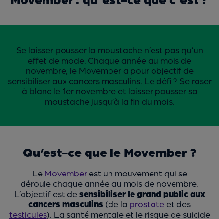
Se laisser pousser la moustache n’est pas qu’un
effet de mode. Chaque année au mois de
novembre, le Movember a pour objectif de
sensibiliser aux cancers masculins. Le défi ? Se raser
à blanc le 1er novembre et laisser pousser sa
moustache jusqu’à la fin du mois.
Qu’est-ce que le Movember ?
Le
Movember
est un mouvement qui se
déroule chaque année au mois de novembre.
L’objectif est de
sensibiliser le grand public aux
cancers masculins
(de la
prostate
et des
testicules
). La santé mentale et le risque de suicide