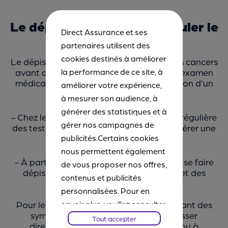
Le dépistage pour faire reculer le
Direct Assurance et ses
cancer
partenaires utilisent des
cookies destinés à améliorer
Le dépistage permet de diagnostiquer les cancers
la performance de ce site, à
avant d’en ressentir les symptômes. Cet examen
médical permet parfois d’éviter l’apparition d’un
améliorer votre expérience,
cancer.
à mesurer son audience, à
générer des statistiques et à
- Chez les hommes jeunes, une palpation régulière
gérer nos campagnes de
des testicules est recommandée pour repérer une
publicités.Certains cookies
éventuelle grosseur.
nous permettent également
- À partir de 45-50 ans, il est conseillé de se faire
de vous proposer nos offres,
dépister pour le cancer de la prostate et des
contenus et publicités
testicules.
personnalisées. Pour en
savoir plus, veuillez consulter
Pour les personnes à risques, ou présentant des
symptômes évocateurs, il faut s’adresser
notre
Chartes Cookies
. Vous
Tout accepter
directement au médecin généraliste ou à