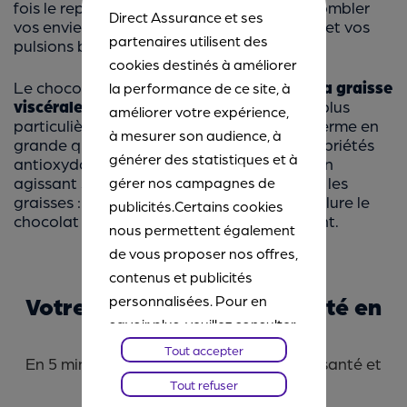
fois le repas terminé. Cela vous aidera à combler
Direct Assurance et ses
vos envies de sucre, à calmer vos fringales et vos
partenaires utilisent des
pulsions boulimiques.
cookies destinés à améliorer
Le chocolat noir aide, en outre, à
réduire la graisse
la performance de ce site, à
viscérale
. Cela, grâce aux flavonoïdes, et plus
améliorer votre expérience,
particulièrement aux catéchines, qu’il renferme en
à mesurer son audience, à
grande quantité. Cette substance aux propriétés
générer des statistiques et à
antioxydantes favorise la perte de poids en
agissant sur l’hormone chargée de stocker les
gérer nos campagnes de
graisses : l’insuline. Une raison de plus d’inclure le
publicités.Certains cookies
chocolat noir dans son régime amaigrissant.
nous permettent également
de vous proposer nos offres,
contenus et publicités
Votre tarif d’assurance santé en
personnalisées. Pour en
quelques clics !
savoir plus, veuillez consulter
notre
Chartes Cookies
. Vous
Tout accepter
En 5 min, personnalisez votre assurance santé et
pourrez à tout moment
obtenez le prix le plus serré
Tout refuser
paramétrer vos choix et