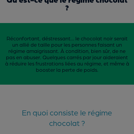
?
Réconfortant, déstressant… le chocolat noir serait
un allié de taille pour les personnes faisant un
régime amaigrissant. À condition, bien sûr, de ne
pas en abuser. Quelques carrés par jour aideraient
à réduire les frustrations liées au régime, et même à
booster la perte de poids.
En quoi consiste le régime
chocolat ?