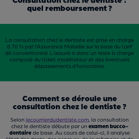
quel remboursement ?
La consultation chez le dentiste est prise en charge
à 70 % par l’Assurance Maladie sur la base du tarif
dit conventionné. L’assuré a donc un reste à charge
composé du ticket modérateur et des éventuels
dépassements d’honoraires.
Comment se déroule une
consultation chez le dentiste ?
Selon
lecourrierdudentiste.com
, la consultation
chez le dentiste débute par un
examen bucco-
dentaire
de base. Au cours de celui-ci, il analyse
l’état des dents, des gencives, de la mâchoire et de