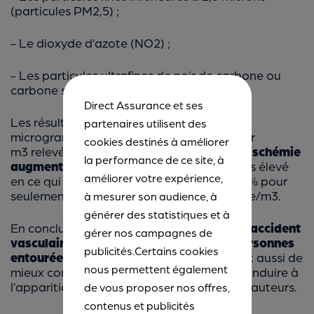
(particules PM2,5) ;
- Le dioxyde d’azote (NO2) ;
- Les particules ultrafines de noir de carbone ou
carbone suie (BC, pour
black carbon
).
Direct Assurance et ses
Les résultats montrent que pour de 10
partenaires utilisent des
microgrammes (µg) de dioxyde d’azote par
cookies destinés à améliorer
m3 relevés dans l’atmosphère,
le risque d’ischémie
la performance de ce site, à
augmente de 4 %
. Ce risque est même plus élevé
améliorer votre expérience,
en ce qui concerne le noir de carbone : +5 % pour
seulement une présence de 1 microgramme/m3.
à mesurer son audience, à
générer des statistiques et à
En conclusion, le
risque de développer un accident
gérer nos campagnes de
vasculaire cérébral est réduit chez les personnes
publicités.Certains cookies
entourées de verdure
. Cette étude permet aussi de
nous permettent également
mieux comprendre les facteurs pouvant conduire à
l’apparition de cette maladie, ajoutent les auteurs.
de vous proposer nos offres,
contenus et publicités