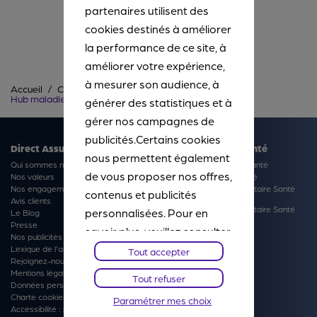
partenaires utilisent des
cookies destinés à améliorer
Précédent
Suivant
la performance de ce site, à
améliorer votre expérience,
à mesurer son audience, à
Accueil
Complémentaire santé
Hub maladies conditions médicales
générer des statistiques et à
gérer nos campagnes de
publicités.Certains cookies
Direct Assurance
Complémentaire Santé
nous permettent également
Qui sommes nous ?
Devis Complémentaire Santé
de vous proposer nos offres,
Nos valeurs
Notice d'information Santé
Nos engagements
Fiche produit Complémentaire Santé
contenus et publicités
responsable
Avis clients
Fiche produit Complémentaire Santé
personnalisées. Pour en
Le Blog
non responsable
Presse
savoir plus, veuillez consulter
Nos publicités
notre
Chartes Cookies
. Vous
Lexique de l'assurance
Tout accepter
Rejoignez-nous
pourrez à tout moment
Mentions légales
Tout refuser
Données personnelles
paramétrer vos choix et
Charte cookies
Paramétrer mes choix
refuser certains cookies.
Accessibilité : non-conforme