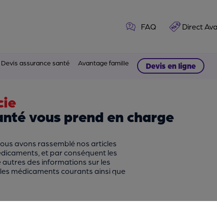
FAQ
Direct Av
Devis assurance santé
Avantage famille
Devis en ligne
cie
nté vous prend en charge
nous avons rassemblé nos articles
médicaments, et par conséquent les
e autres des informations sur les
 les médicaments courants ainsi que