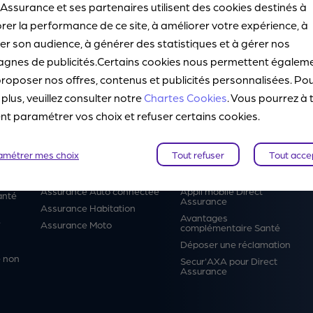
 Assurance et ses partenaires utilisent des cookies destinés à
rer la performance de ce site, à améliorer votre expérience, à
Précédent
Suivant
r son audience, à générer des statistiques et à gérer nos
gnes de publicités.Certains cookies nous permettent égalem
cie et médicaments
roposer nos offres, contenus et publicités personnalisées. Po
 plus, veuillez consulter notre
Chartes Cookies
. Vous pourrez à 
 paramétrer vos choix et refuser certains cookies.
Produits
Services
amétrer mes choix
Tout refuser
Tout acce
Nos offres du moment
Direct Avantages
Assurance Auto
Sinistres
Assurance Auto connectée
Appli mobile Direct
anté
Assurance
Assurance Habitation
Avantages
é
Assurance Moto
complémentaire Santé
Déposer une réclamation
 non
Secur'AXA pour Direct
Assurance