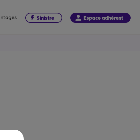
antages
Sinistre
Espace adhérent