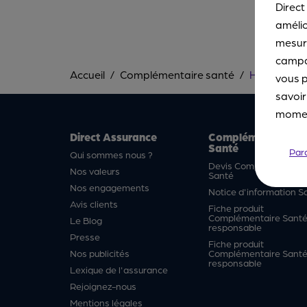
Direct
amélio
mesure
campa
Accueil
Complémentaire santé
Hub pharma
vous p
savoir
moment
Direct Assurance
Complémentaire
Santé
Par
Qui sommes nous ?
Devis Complémentaire
Nos valeurs
Santé
Nos engagements
Notice d'information S
Avis clients
Fiche produit
Complémentaire Sant
Le Blog
responsable
Presse
Fiche produit
Nos publicités
Complémentaire Santé
responsable
Lexique de l'assurance
Rejoignez-nous
Mentions légales