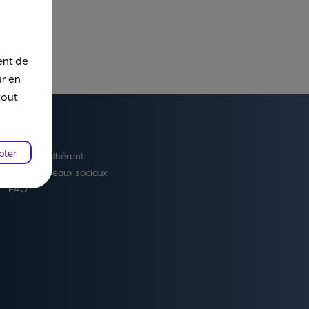
ent de
ur en
tout
Contact
pter
Espace Adhérent
Via les réseaux sociaux
FAQ