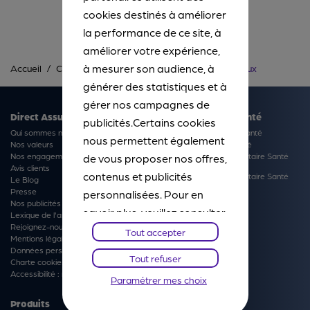
cookies destinés à améliorer
Précédent
Suivant
la performance de ce site, à
améliorer votre expérience,
à mesurer son audience, à
Accueil
Complémentaire santé
Hub Soins médicaux
générer des statistiques et à
gérer nos campagnes de
Direct Assurance
Complémentaire Santé
publicités.Certains cookies
Qui sommes nous ?
Devis Complémentaire Santé
nous permettent également
Nos valeurs
Notice d'information Santé
Nos engagements
Fiche produit Complémentaire Santé
de vous proposer nos offres,
responsable
Avis clients
contenus et publicités
Fiche produit Complémentaire Santé
Le Blog
non responsable
Presse
personnalisées. Pour en
Nos publicités
savoir plus, veuillez consulter
Lexique de l'assurance
Rejoignez-nous
notre
Chartes Cookies
. Vous
Tout accepter
Mentions légales
pourrez à tout moment
Données personnelles
Tout refuser
Charte cookies
paramétrer vos choix et
Accessibilité : non-conforme
Paramétrer mes choix
refuser certains cookies.
Produits
Services