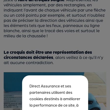
véhicules simplement, par des rectangles, en
indiquant l’avant de chaque véhicule par une flèche
ou un coté pointu par exemple, et surtout n’oubliez
pas de préciser la direction des véhicules ainsi que
les éléments tels que les feux, panneaux ou ligne
blanche, ainsi que le tracé des voies et surtout le
milieu de la chaussée !
Le croquis doit être une représentation des
circonstances déclarées
, alors veillez à ce qu’il n’y
ait aucune contradiction.
Direct Assurance et ses
partenaires utilisent des
cookies destinés à améliorer
la performance de ce site, à