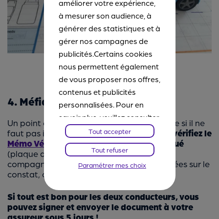
améliorer votre expérience,
à mesurer son audience, à
générer des statistiques et à
gérer nos campagnes de
publicités.Certains cookies
nous permettent également
de vous proposer nos offres,
contenus et publicités
4. Méfiance ....
personnalisées. Pour en
savoir plus, veuillez consulter
Un point également à ne pas oublier, même si il ne
notre
Chartes Cookies
. Vous
Tout accepter
faut pas imaginer le pire en permanence :
vérifiez le
Mémo Véhicule Assuré
du véhicule impliqué
pourrez à tout moment
Tout refuser
(plaque d’immatriculation, date de validé,
paramétrer vos choix et
compagnie…). En cas d’informations erronées sur le
Paramétrer mes choix
refuser certains cookies.
constat, cela compliquerait la procédure.
Si tout est bon pour les deux conducteurs, vous
pouvez signer et envoyer le document à votre
assureur sous 5 jours !