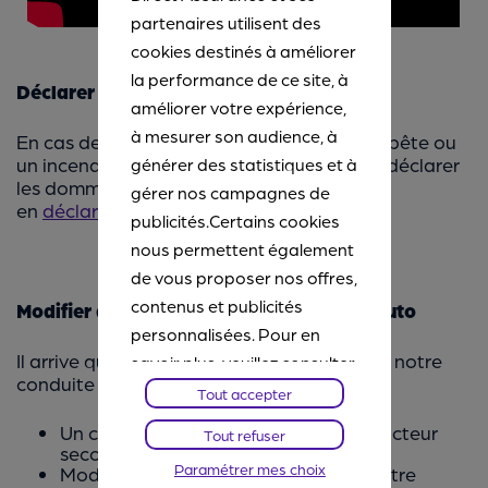
partenaires utilisent des
cookies destinés à améliorer
la performance de ce site, à
Déclarer un sinistre habitation
améliorer votre expérience,
à mesurer son audience, à
En cas de dégât des eaux, suite à une tempête ou
un incendie, vous pouvez également nous déclarer
générer des statistiques et à
les dommages subis par votre logement
gérer nos campagnes de
en
déclarant votre sinistre en ligne
.
publicités.Certains cookies
nous permettent également
de vous proposer nos offres,
contenus et publicités
Modifier des éléments de votre contrat auto
personnalisées. Pour en
Il arrive que les habitudes ou les usages de notre
savoir plus, veuillez consulter
conduite changent.
notre
Chartes Cookies
. Vous
Tout accepter
pourrez à tout moment
Un changement ou un ajout de conducteur
Tout refuser
paramétrer vos choix et
secondaire ?
C’est ici
Paramétrer mes choix
Modifier l’usage que vous faites de votre
refuser certains cookies.