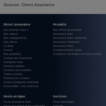
Sources : Direct Assurance
Direct Assurance
Produits
Qui sommes-nous ?
Nos offres du moment
Nos valeurs
Assurance Auto
Nos engagements
Assurance Auto connectée
Avis clients
Assurance Habitation
Le Blog
Assurance Moto
Presse
Complémentaire Santé
Nos publicités
Conditions Générales et Fiches produit
Lexique de l'assurance
Rejoignez-nous
Mentions légales
Données personnelles
Charte cookies
Préférences cookies
Charte intelligence artificielle
Accessibilité : non-conforme
Devis en ligne
Services
Devis assurance Auto
Direct Avantages
Devis assurance Auto connectée
Sinistres