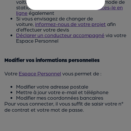
voiture, ou nous signaler un nouveau mode de
stationnement de votre voiture ?
Faites-le en
ligne
également
Si vous envisagez de changer de
voiture,
informez-nous de votre projet
afin
d’effectuer votre devis
Déclarer un conducteur accompagné
via votre
Espace Personnel
Modifier vos informations personnelles
Votre
Espace Personnel
vous permet de :
Modifier votre adresse postale
Mettre à jour votre e-mail et téléphone
Modifier mes coordonnées bancaires
Pour vous connecter, il vous suffit de saisir votre n°
de contrat et votre mot de passe.