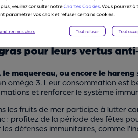
 plus, veuillez consulter notre
Chartes Cookies
. Vous pourrez à 
 paramétrer vos choix et refuser certains cookies.
amétrer mes choix
Tout refuser
Tout acce
 gras pour leurs vertus ant
, le maquereau, ou encore le hareng
 en oméga 3. Leur consommation est bé
mmations et renforcer le système immuni
les fruits de mer participe à lutter co
nc : profitez de la période des fêtes pour
r les défenses immunitaires, comme l’i