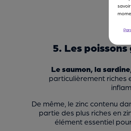
savoir
moment
Par
5. Les poissons
Le saumon, la sardine
particulièrement riches
infla
De même, le zinc contenu dans 
partie des plus riches en zi
élément essentiel pou