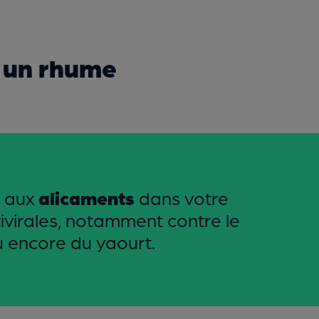
e un rhume
e aux
alicaments
dans votre
tivirales, notamment contre le
u encore du yaourt.