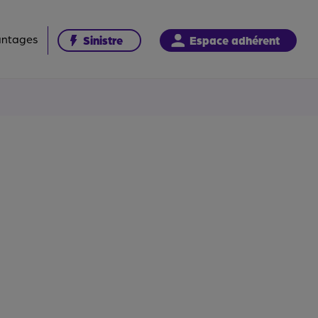
antages
Sinistre
Espace adhérent