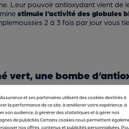
ume. Leur pouvoir antioxydant vient de 
tamine
stimule l’activité des globules 
plemousses 2 à 3 fois par jour vous t
hé vert, une bombe d’anti
ls dans une tasse, le thé vert est l’un
 Assurance et ses partenaires utilisent des cookies destinés à
oxydants seraient d’ailleurs bien
plus p
rer la performance de ce site, à améliorer votre expérience, à
urrait expliquer pourquoi le thé est la
r son audience, à générer des statistiques et à gérer nos
gnes de publicités.Certains cookies nous permettent égalem
dans le monde, selon
lindependant.fr
roposer nos offres, contenus et publicités personnalisées. Po