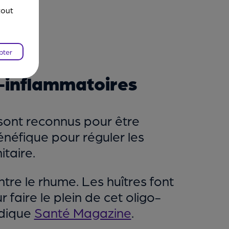
tout
pter
i-inflammatoires
sont reconnus pour être
néfique pour réguler les
taire.
ntre le rhume. Les huîtres font
 faire le plein de cet oligo-
ndique
Santé Magazine
.