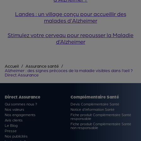
Landes : un village conçu pour accueillir des
malades d'Alzheimer
Stimulez votre cerveau pour repousser la Maladie
d’Alzheimer
Accueil
Assurance santé
Alzheimer : des signes précoces de la maladie visibles dans l’œil ?
Direct Assurance
Direct Assurance
Complémentaire Santé
Qui sommes nous ?
Devis Complémentaire Santé
Nos valeurs
Notice d'information Santé
Nos engagements
Fiche produit Complémentaire Santé
responsable
Avis clients
Fiche produit Complémentaire Santé
Le Blog
non responsable
Presse
Nos publicités