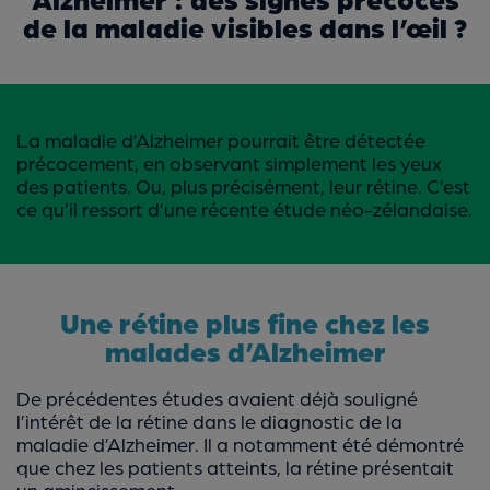
de la maladie visibles dans l’œil ?
La maladie d’Alzheimer pourrait être détectée
précocement, en observant simplement les yeux
des patients. Ou, plus précisément, leur rétine. C’est
ce qu’il ressort d’une récente étude néo-zélandaise.
Une rétine plus fine chez les
malades d’Alzheimer
De précédentes études avaient déjà souligné
l’intérêt de la rétine dans le diagnostic de la
maladie d’Alzheimer. Il a notamment été démontré
que chez les patients atteints, la rétine présentait
un amincissement.