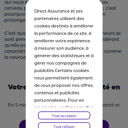
qui nous entoure. Ces images parviennent au
cerveau par l’intermédiaire du nerf optique, c’est
Direct Assurance et ses
pourquoi la rétine est considérée comme un
partenaires utilisent des
prolongement du cerveau.
cookies destinés à améliorer
C’est aussi la raison pour laquelle les chercheurs se
la performance de ce site, à
sont penchés sur cette partie de l’œil, considérant
améliorer votre expérience,
qu’elle pouvait être la cible de lésions
à mesurer son audience, à
caractéristiques de la maladie d’Alzheimer, comme
générer des statistiques et à
la neurodégénérescence fibrillaire.
gérer nos campagnes de
publicités.Certains cookies
nous permettent également
Votre tarif d’assurance santé en
de vous proposer nos offres,
quelques clics !
contenus et publicités
personnalisées. Pour en
En 5 min, personnalisez votre assurance santé et
savoir plus, veuillez consulter
obtenez le prix le plus serré
notre
Chartes Cookies
. Vous
Tout accepter
pourrez à tout moment
DEVIS EN LIGNE
Tout refuser