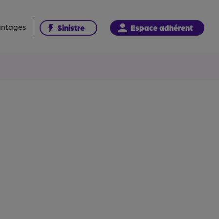
antages
Sinistre
Espace adhérent