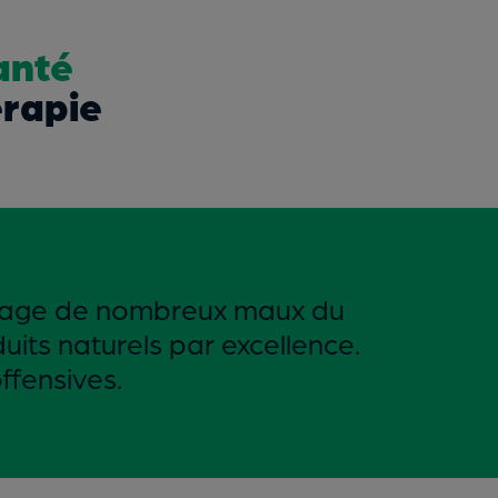
anté
érapie
soulage de nombreux maux du
duits naturels par excellence.
offensives.