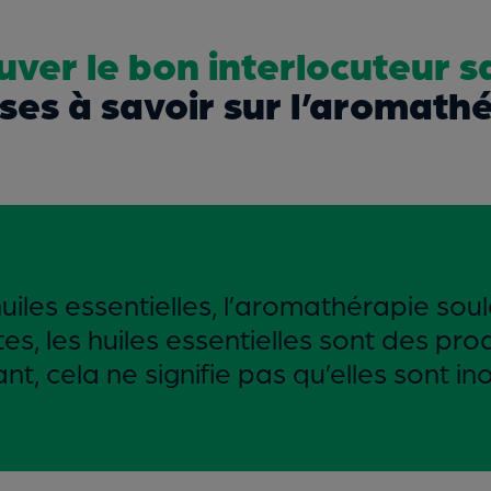
uver le bon interlocuteur s
ses à savoir sur l’aromath
s huiles essentielles, l’aromathérapie 
es, les huiles essentielles sont des pro
t, cela ne signifie pas qu’elles sont in