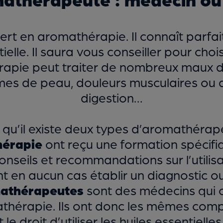
t en aromathérapie. Il connaît parfaite
elle. Il saura vous conseiller pour cho
rapie peut traiter de nombreux maux du
èmes de peau, douleurs musculaires ou a
digestion…
qu’il existe deux types d’aromathérap
hérapie
ont reçu une formation spécifi
onseils et recommandations sur l’utilisat
t en aucun cas établir un diagnostic o
athérapeutes
sont des médecins qui o
hérapie. Ils ont donc les mêmes com
t le droit d’utiliser les huiles essentiell