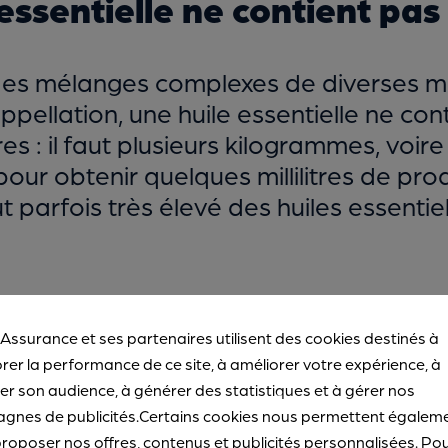
 essentielle ne contient pas
t des mélanges complexes de diverses m
ellation, une huile essentielle ne con
s : il faut plusieurs kilogrammes, voire
r obtenir quelques millilitres de produ
t parfois très élevé des huiles essentiel
 Assurance et ses partenaires utilisent des cookies destinés à
rer la performance de ce site, à améliorer votre expérience, à
des huiles essentielles son
r son audience, à générer des statistiques et à gérer nos
gnes de publicités.Certains cookies nous permettent égalem
roposer nos offres, contenus et publicités personnalisées. Po