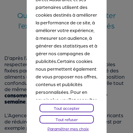
partenaires utilisent des
Quelles solutions pour limiter
cookies destinés à améliorer
la performance de ce site, à
l’exposition à ces composés
améliorer votre expérience,
chimiques ?
à mesurer son audience, à
générer des statistiques et à
gérer nos campagnes de
D’après l’ANSES, 99 % de la population
publicités.Certains cookies
respecterait les doses journalières admissibles
nous permettent également
fixées par l’Autorité européenne de sécurité des
aliments (EFSA). Cela, toutes sources d’exposition
de vous proposer nos offres,
confondues (eau, alimentation). Elle rappelle tout
contenus et publicités
de même aux consommateurs de
ne pas
personnalisées. Pour en
consommer plus 150 g de charcuterie par
savoir plus, veuillez consulter
semaine
.
notre
Chartes Cookies
. Vous
Tout accepter
L’Agence recommande également aux fabricants
pourrez à tout moment
Tout refuser
de réduire l’utilisation d’additifs nitrités. C’est par
paramétrer vos choix et
exemple possible :
Paramétrer mes choix
refuser certains cookies.