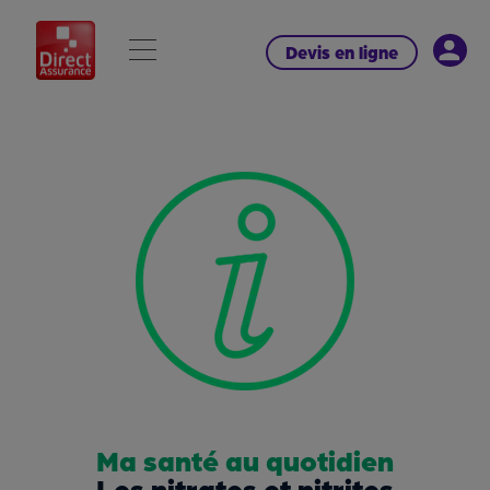
Devis en ligne
Ma santé au quotidien
Les nitrates et nitrites