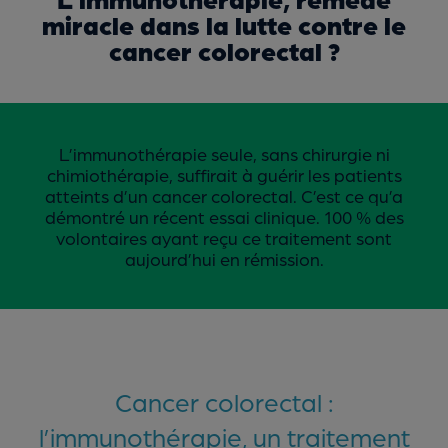
miracle dans la lutte contre le
cancer colorectal ?
L’immunothérapie seule, sans chirurgie ni
chimiothérapie, suffirait à guérir les patients
atteints d’un cancer colorectal. C’est ce qu’a
démontré un récent essai clinique. 100 % des
volontaires ayant reçu ce traitement sont
aujourd’hui en rémission.
Cancer colorectal :
l’immunothérapie, un traitement