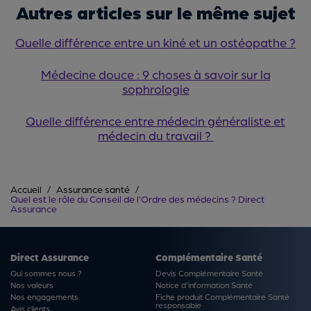
Autres articles sur le même sujet
Quelle différence entre un kiné et un ostéopathe ?
Médecine douce : 9 choses à savoir sur la
sophrologie
Quelle différence entre médecin généraliste et
médecin du travail ?
Accueil
Assurance santé
Quel est le rôle du Conseil de l’Ordre des médecins ? Direct
Assurance
Direct Assurance
Complémentaire Santé
Qui sommes nous ?
Devis Complémentaire Santé
Nos valeurs
Notice d'information Santé
Nos engagements
Fiche produit Complémentaire Santé
responsable
Avis clients