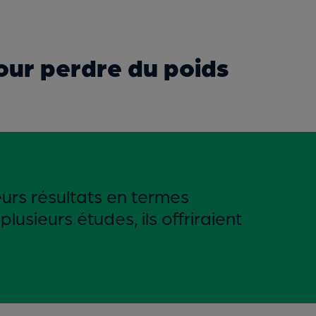
pour perdre du poids
leurs résultats en termes
usieurs études, ils offriraient