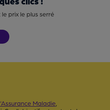
ues clics !
e prix le plus serré
l’Assurance Maladie
,