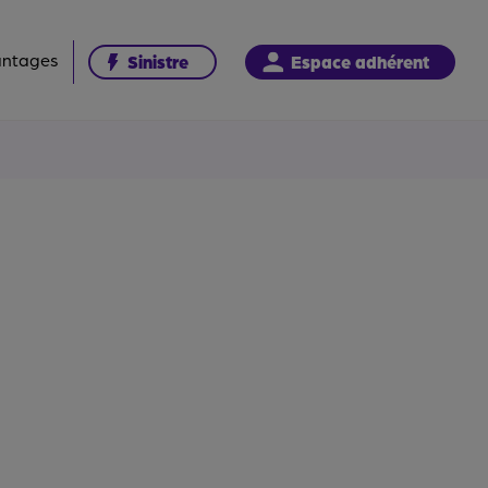
antages
Sinistre
Espace adhérent