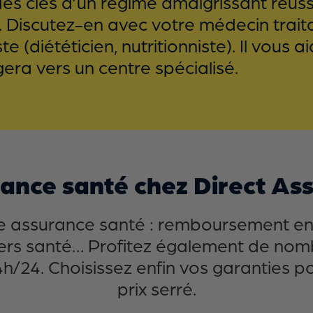
 clés d’un régime amaigrissant réussi. 
 Discutez-en avec votre médecin trait
e (diététicien, nutritionniste). Il vous
gera vers un centre spécialisé.
rance santé chez Direct As
ne assurance santé : remboursement en 
llers santé… Profitez également de no
h/24. Choisissez enfin vos garanties p
prix serré.