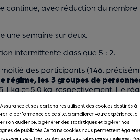
aire continue, avec réduction du nomb
née une semaine sur deux.
ction intermittente classique 5 : 2.
moitié des participants (146, précisém
e régime, les 3 groupes de personne
, 5,1 kg et 5,0 kg, respectivement. Le r
importe quel autre régime amaigrissant
 Assurance et ses partenaires utilisent des cookies destinés à
rer la performance de ce site, à améliorer votre expérience, à
r son audience, à générer des statistiques et à gérer nos
gnes de publicités.Certains cookies nous permettent égalem
ncer : le régime intermittent, bénéfiqu
roposer nos offres, contenus et publicités personnalisées. Po