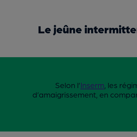
Le jeûne intermitte
Selon l’
Inserm
, les rég
d’amaigrissement, en comparais