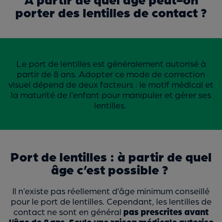
porter des lentilles de contact ?
Le port de lentilles est généralement autorisé à
partir de 8 ans. Adopter ce mode de correction
visuel dépend de deux facteurs : le motif médical et
la maturité de l’enfant pour manipuler et gérer ses
lentilles.
Port de lentilles : à partir de quel
âge c’est possible ?
Il n’existe pas réellement d’âge minimum conseillé
pour le port de lentilles. Cependant, les lentilles de
contact ne sont en général
pas prescrites avant
l’âge de 8 ans
.
Seule une raison médicale autorise