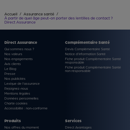
Accueil
Assurance santé
À partir de quel âge peut-on porter des lentilles de contact ?
Direct Assurance
Direct Assurance
Complémentaire Santé
Qui sommes nous ?
Devis Complémentaire Santé
Nos valeurs
Notice d'information Santé
Nos engagements
Fiche produit Complémentaire Santé
responsable
Avis clients
Fiche produit Complémentaire Santé
Le Blog
non responsable
Presse
Nos publicités
Lexique de l'assurance
Rejoignez-nous
Mentions légales
Données personnelles
Charte cookies
Accessibilité : non-conforme
Produits
Services
Nos offres du moment
Direct Avantages