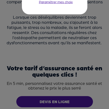
compenser ces déséquilibres, nous ne ressentons
Paramétrer mes choix
refuser certains cookies.
pas de symptômes.
Lorsque ces déséquilibres deviennent trop
puissants, trop nombreux, ou s’ajoutent à la
fatigue, le stress ou la maladie, ils se feront alors
ressentir. Des consultations régulières chez
l’ostéopathe permettent de neutraliser ces
dysfonctionnements avant qu’ils se manifestent.
Votre tarif d’assurance santé en
quelques clics !
En 5 min, personnalisez votre assurance santé et
obtenez le prix le plus serré
DEVIS EN LIGNE