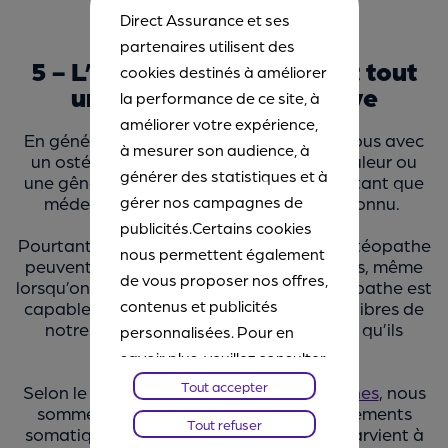
Direct Assurance et ses
partenaires utilisent des
5 - L’ostéopathie est avant tout
cookies destinés à améliorer
une médecine préventive
la performance de ce site, à
améliorer votre expérience,
En général, on pense à prendre rendez-vous avec
à mesurer son audience, à
un ostéopathe lorsqu’on ressent une douleur ou
générer des statistiques et à
une gêne. L’intérêt de cette discipline en tant que
médecine préventive reste assez peu connu.
gérer nos campagnes de
publicités.Certains cookies
Pourtant, des visites régulières chez un ostéopathe
nous permettent également
peuvent s’avérer extrêmement bénéfiques, même
de vous proposer nos offres,
lorsqu’on ne ressent aucune gêne. L’ostéopathe est
contenus et publicités
capable de déceler les éventuels déséquilibres de
notre organisme et de les traiter avant qu’ils
personnalisées. Pour en
n’entrainent des douleurs.
savoir plus, veuillez consulter
notre
Chartes Cookies
. Vous
Tout accepter
Selon le
Syndicat Français des Ostéopathes
, nous
pourrez à tout moment
sommes tous porteurs de dysfonctionnements
Tout refuser
somatiques. Tant que notre organisme parvient à
paramétrer vos choix et