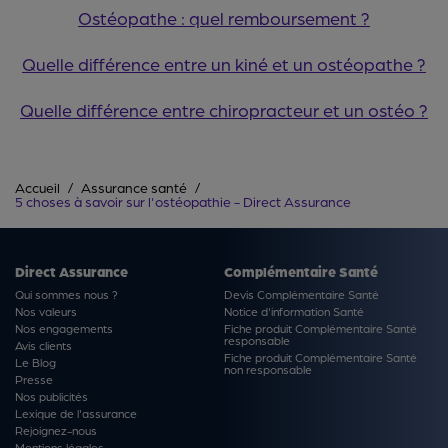
Ostéopathe : quel remboursement ?
Quelle différence entre un kiné et un ostéopathe ?
Quelle différence entre chiropracteur et un ostéo ?
Accueil
Assurance santé
5 choses à savoir sur l'ostéopathie - Direct Assurance
Direct Assurance
Complémentaire Santé
Qui sommes nous ?
Devis Complémentaire Santé
Nos valeurs
Notice d'information Santé
Nos engagements
Fiche produit Complémentaire Santé
responsable
Avis clients
Fiche produit Complémentaire Santé
Le Blog
non responsable
Presse
Nos publicités
Lexique de l'assurance
Rejoignez-nous
Mentions légales