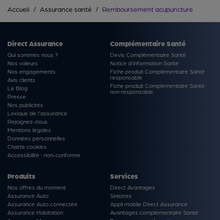
Accueil
Assurance santé
Remboursement acupuncture
Direct Assurance
Complémentaire Santé
Qui sommes nous ?
Devis Complémentaire Santé
Nos valeurs
Notice d'information Santé
Nos engagements
Fiche produit Complémentaire Santé
responsable
Avis clients
Fiche produit Complémentaire Santé
Le Blog
non responsable
Presse
Nos publicités
Lexique de l'assurance
Rejoignez-nous
Mentions légales
Données personnelles
Charte cookies
Accessibilité : non-conforme
Produits
Services
Nos offres du moment
Direct Avantages
Assurance Auto
Sinistres
Assurance Auto connectée
Appli mobile Direct Assurance
Assurance Habitation
Avantages complémentaire Santé