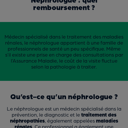
remboursement ?
Médecin spécialisé dans le traitement des maladies
rénales, le néphrologue appartient à une famille de
professionnels de santé un peu spécifique. Même
s’il existe une prise en charge des consultations par
l’Assurance Maladie, le coût de la visite fluctue
selon la pathologie à traiter.
Qu’est-ce qu’un néphrologue ?
Le néphrologue est un médecin spécialisé dans la
prévention, le diagnostic et le
traitement des
néphropathies
, également appelées
maladies
rénales
. Ce professionnel a également une