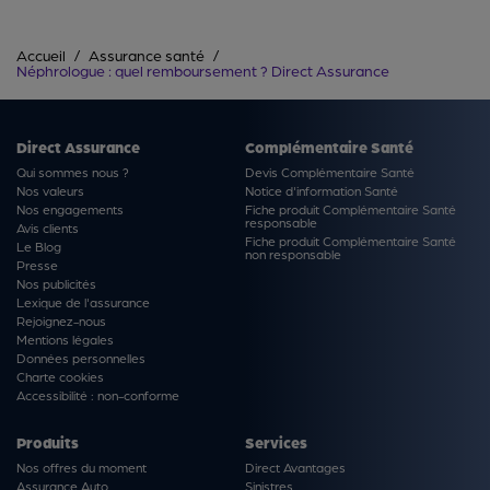
Accueil
Assurance santé
Néphrologue : quel remboursement ? Direct Assurance
Direct Assurance
Complémentaire Santé
Qui sommes nous ?
Devis Complémentaire Santé
Nos valeurs
Notice d'information Santé
Nos engagements
Fiche produit Complémentaire Santé
responsable
Avis clients
Fiche produit Complémentaire Santé
Le Blog
non responsable
Presse
Nos publicités
Lexique de l'assurance
Rejoignez-nous
Mentions légales
Données personnelles
Charte cookies
Accessibilité : non-conforme
Produits
Services
Nos offres du moment
Direct Avantages
Assurance Auto
Sinistres