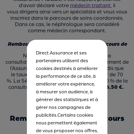
d’avoir déclaré votre
médecin traitant
, il
vous dirigera ainsi vers un spécialiste et vous vous
inscrirez dans le parcours de soins coordonnés.
Dans ce cas, le néphrologue sera considéré
comme médecin correspondant.
Remboursement dans le respect du parcours de
soins
Direct Assurance et ses
Néphrologue de secteur 1 : prix de la
partenaires utilisent des
consultation à 25 €. La base de remboursement de
l’Assurance Maladie est fixée à 25 €, tandis que
cookies destinés à améliorer
le
taux de remboursement est à hauteur de 70
la performance de ce site, à
%. La Sécurité sociale vous rembourse : 70 % de la
améliorer votre expérience,
consultation à 25 € - 1 € de franchise =
16,50 €.
à mesurer son audience, à
générer des statistiques et à
gérer nos campagnes de
publicités.Certains cookies
Remboursement hors parcours
nous permettent également
de soins
de vous proposer nos offres,