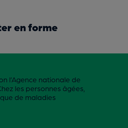
ter en forme
on l’Agence nationale de
 Chez les personnes âgées,
isque de maladies