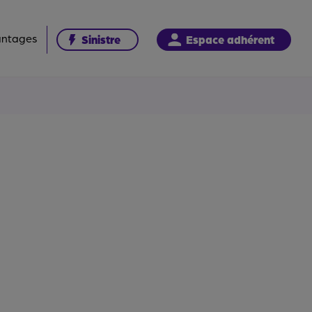
antages
Sinistre
Espace adhérent