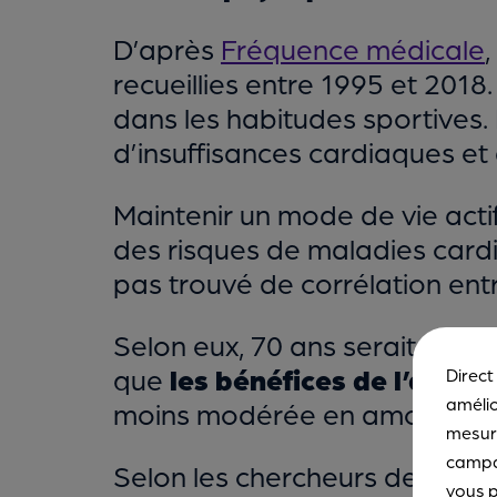
D’après
Fréquence médicale
recueillies entre 1995 et 201
dans les habitudes sportives.
d’insuffisances cardiaques et
Maintenir un mode de vie actif
des risques de maladies cardi
pas trouvé de corrélation entr
Selon eux, 70 ans serait l’âge 
que
les bénéfices de l’activ
Direct
amélio
moins modérée en amont de ce
mesure
campa
Selon les chercheurs de l’Univer
vous p