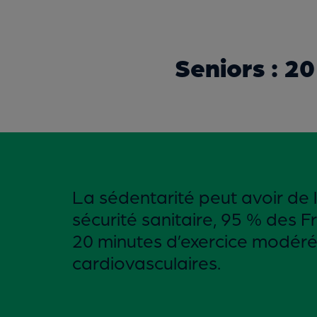
Seniors : 2
La sédentarité peut avoir de 
sécurité sanitaire, 95 % des 
20 minutes d’exercice modéré 
cardiovasculaires.