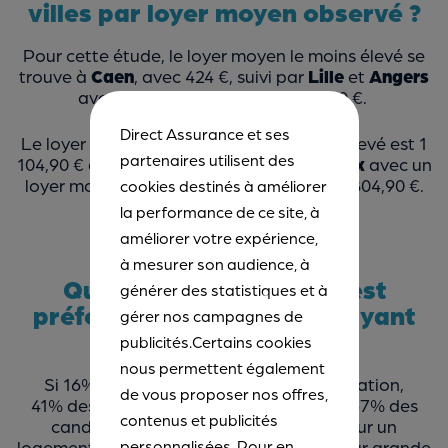
villes par loyer moyen observé ?
Pour cette étude, le loyer moyen le moins élevé se
trouve à
Caen
, avec 424 €, suivi par
Lille
et
Angers
avec respectivement 574 € et 760 €.
Direct Assurance et ses
Le loyer moyen étudiant déclaré le plus élevé est 1
partenaires utilisent des
104,90 € à
Paris
. Suivent ensuite
Bordeaux
avec un
loyer moyen de 869,80 € puis
Lyon
avec 804,90 €.
cookies destinés à améliorer
la performance de ce site, à
améliorer votre expérience,
à mesurer son audience, à
Quel type de logement est
générer des statistiques et à
préféré par les étudiants ayant
gérer nos campagnes de
répondu à l’étude ?
publicités.Certains cookies
nous permettent également
Si 16% des étudiants habitent en colocation,
de vous proposer nos offres,
41% des étudiants cherchent un studio. 67% des
contenus et publicités
candidats déposent une demande pour un
personnalisées. Pour en
logement meublé. « Les étudiants dans leur grande