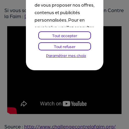
de vous proposer nos offres,
Si vous souhaitez vous aussi soutenir Action Contre
contenus et publicités
la Faim :
Dons pour Action contre la Faim
personnalisées. Pour en
savoir plus, veuillez consulter
notre
Chartes Cookies
. Vous
Tout accepter
pourrez à tout moment
Tout refuser
paramétrer vos choix et
Paramétrer mes choix
refuser certains cookies.
Source :
http://www.challengecontrelafaim.org/