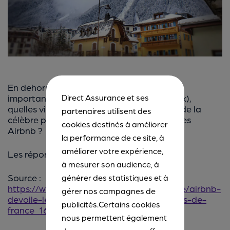
En dehors des 10 villes françaises les plus
importantes (dont Paris, Lyon et Bordeaux),
Direct Assurance et ses
quelles villes ont la faveur des utilisateurs de la
partenaires utilisent des
célèbre plateforme de location de vacances
cookies destinés à améliorer
Airbnb ?
la performance de ce site, à
améliorer votre expérience,
Les réponses
ici.
à mesurer son audience, à
Source :
générer des statistiques et à
https://www.lexpress.fr/tendances/voyage/airbnb-
gérer nos campagnes de
devoile-les-dix-villes-les-plus-hospitalieres-de-
publicités.Certains cookies
france_1668932.html#
nous permettent également