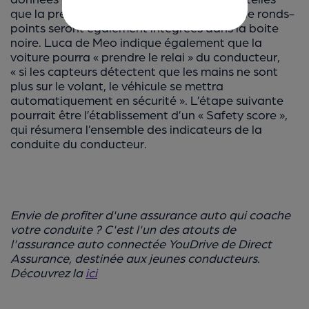
que la présence de virages dangereux et de ronds-
points seront également intégrées dans la boite
noire. Luca de Meo indique également que la
voiture pourra « prendre le relai » du conducteur,
« si les capteurs détectent que les mains ne sont
plus sur le volant, le véhicule se mettra
automatiquement en sécurité ». L’étape suivante
pourrait être l’établissement d’un « Safety score »,
qui résumera l’ensemble des indicateurs de la
conduite du conducteur.
Envie de profiter d'une assurance auto qui coache
votre conduite ? C'est l'un des atouts de
l'assurance auto connectée YouDrive de Direct
Assurance, destinée aux jeunes conducteurs.
Découvrez la
ici