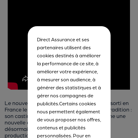
Direct Assurance et ses
partenaires utilisent des
cookies destinés à améliorer
la performance de ce site, à
améliorer votre expérience,
à mesurer son audience, à
générer des statistiques et à
gérer nos campagnes de
Le nouvel épisode de « Fast and Furious », sorti en
publicités.Certains cookies
France le 1er avril dernier, ne trahit pas la tradition :
nous permettent également
son casting de voitures survitaminées donne une
de vous proposer nos offres,
nouvelle dimension à la saga, qui navigue
contenus et publicités
désormais entre the Avengers et autres
productions de superhéros dans leurs
personnalisées. Pour en