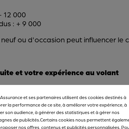
+ 12 000
us : + 9 000
 neuf ou d'occasion peut influencer le c
uite et votre expérience au volant
te, y compris les antécédents d'acciden
acteur clé dans le calcul de la prime d'
 Assurance et ses partenaires utilisent des cookies destinés à
dossier de conduite peuvent bénéficie
rer la performance de ce site, à améliorer votre expérience, à
r son audience, à générer des statistiques et à gérer nos
gnes de publicités.Certains cookies nous permettent égalem
roposer nos offres, contenus et publicités personnalisées. Po