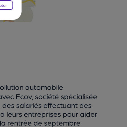
pter
 pollution automobile
avec Ecov, société spécialisée
 des salariés effectuant des
a leurs entreprises pour aider
 la rentrée de septembre