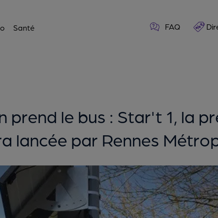
FAQ
Dir
o
Santé
rend le bus : Star't 1, la pr
ra lancée par Rennes Métropo