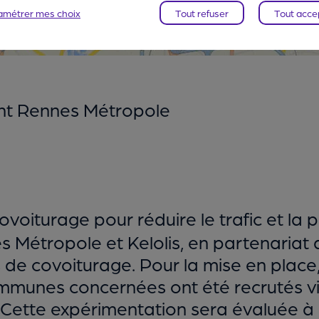
amétrer mes choix
Tout refuser
Tout acce
ght Rennes Métropole
covoiturage pour réduire le trafic et la
 Métropole et Kelolis, en partenariat 
 de covoiturage. Pour la mise en place,
communes concernées ont été recrutés vi
Cette expérimentation sera évaluée à