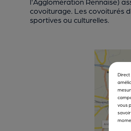
l'Agglomération Rennaise) a
covoiturage. Les covoiturés de
sportives ou culturelles.
Direct
amélio
mesure
campa
vous p
savoir
moment