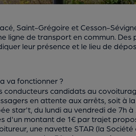
cé, Saint-Grégoire et Cesson-Sévigné
une ligne de transport en commun. Des
iquer leur présence et le lieu de dépo
a va fonctionner ?
es conducteurs candidats au covoiturage s
agers en attente aux arrêts, soit à l
pée star't, du lundi au vendredi de 7h à
és d'un montant de 1€ par trajet propo
itureur, une navette STAR (la Société