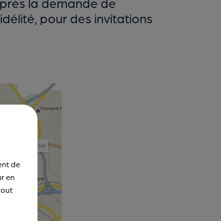
après la demande de
délité, pour des invitations
ent de
ur en
tout