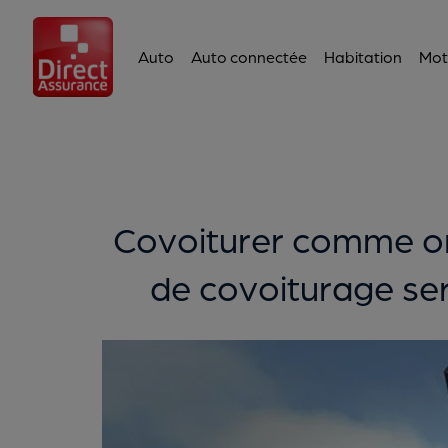
Auto
Auto connectée
Habitation
Mot
Covoiturer comme on p
de covoiturage se