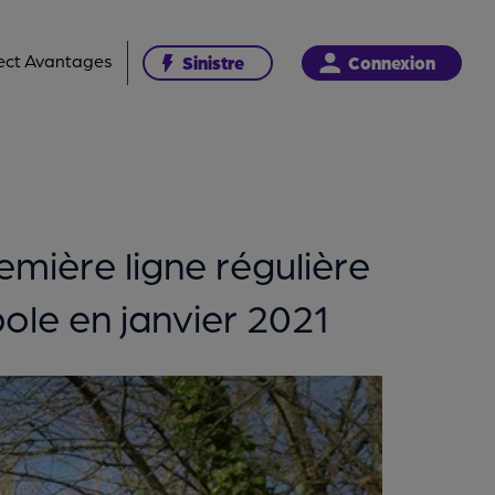
ect Avantages
Sinistre
Connexion
emière ligne régulière
le en janvier 2021