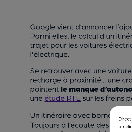
Google vient d’annoncer l’ajo
Parmi elles, le calcul d’un it
trajet pour les voitures électr
l'électrique.
Se retrouver avec une voiture 
recharge à proximité... une 
pointent
le manque d’autono
une
étude RTE
sur les freins 
Un itinéraire avec bornes de 
Direct
Toujours à l’écoute des besoin
amélio