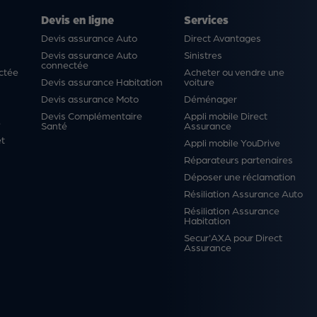
Devis en ligne
Services
Devis assurance Auto
Direct Avantages
Devis assurance Auto
Sinistres
connectée
ctée
Acheter ou vendre une
Devis assurance Habitation
voiture
Devis assurance Moto
Déménager
Devis Complémentaire
Appli mobile Direct
é
Santé
Assurance
et
Appli mobile YouDrive
Réparateurs partenaires
Déposer une réclamation
Résiliation Assurance Auto
Résiliation Assurance
Habitation
Secur'AXA pour Direct
Assurance