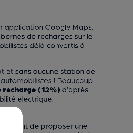
on application Google Maps.
e bornes de recharges sur le
obilistes déjà convertis à
at et sans aucune station de
x automobilistes ! Beaucoup
e recharge (12%)
d’après
lité électrique.
ur le point de proposer une