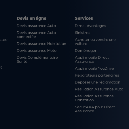
Devis en ligne
Services
Devis assurance Auto
Direct Avantages
Devis assurance Auto
Sinistres
connectée
ctée
Acheter ou vendre une
Devis assurance Habitation
voiture
Devis assurance Moto
Déménager
Devis Complémentaire
Appli mobile Direct
é
Santé
Assurance
et
Appli mobile YouDrive
Réparateurs partenaires
Déposer une réclamation
Résiliation Assurance Auto
Résiliation Assurance
Habitation
Secur'AXA pour Direct
Assurance