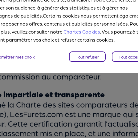
ance
r son audience, à générer des statistiques et à gérer nos
 fait partie du panel des marques prése
gnes de publicités.Certains cookies nous permettent égalem
e auto connectée
, d’
assurance habitat
roposer nos offres, contenus et publicités personnalisées. Po
 plus, veuillez consulter notre
Chartes Cookies
. Vous pourrez à 
 paramétrer vos choix et refuser certains cookies.
aucun lien avec les entreprises membr
 C’est donc
en toute indépendance
que
amétrer mes choix
Tout refuser
Tout acce
tenaire. Un véritable gage de confianc
 commission au comparateur.
 impartiale et transparente
né la Charte des sites comparateurs d
), LesFurets.com est une marque qui 
Cette certification garantit l’actualis
assement mis en place, et une informa