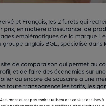
rvé et François, les 2 furets qui rech
r prix, en matière d’assurance, de produ
nnages emblématiques de la marque Le
 groupe anglais BGL, spécialisé dans l
n site de comparaison qui permet au 
profil, et de faire des économies sur un
ilier ou encore de souscrire à une meil
toute transparence les tarifs, les gara
tions financières.
 Assurance et ses partenaires utilisent des cookies destinés à
rer la performance de ce site, à améliorer votre expérience, à