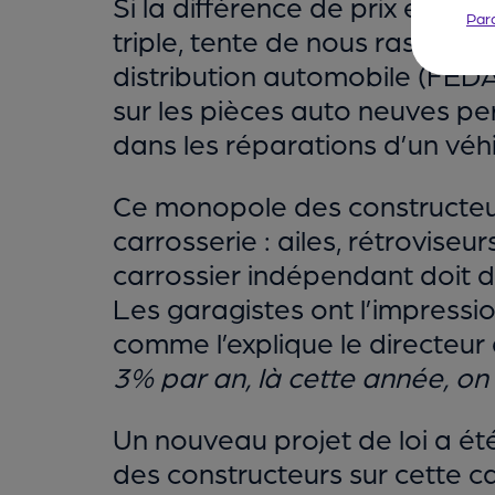
Si la différence de prix entre 
Par
triple, tente de nous rassurer
distribution automobile (FED
sur les pièces auto neuves pe
dans les réparations d’un véhi
Ce monopole des constructeur
carrosserie : ailes, rétroviseu
carrossier indépendant doit d
Les garagistes ont l’impressi
comme l’explique le directeu
3% par an, là cette année, o
Un nouveau projet de loi a é
des constructeurs sur cette ca