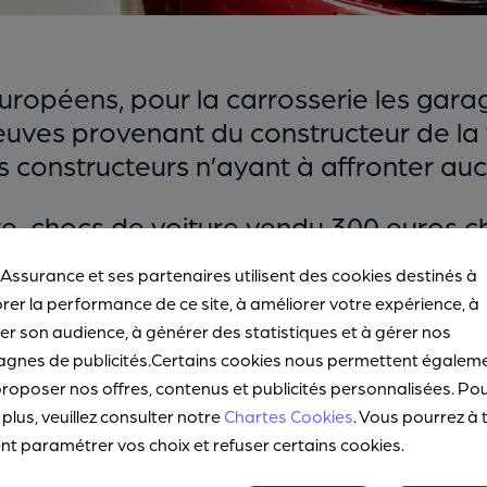
uropéens, pour la carrosserie les gara
euves provenant du constructeur de la v
es constructeurs n’ayant à affronter a
are-chocs de voiture vendu 300 euros c
arateur en Espagne ou en Allemagne ? 
 Assurance et ses partenaires utilisent des cookies destinés à
e
Challenges
. Contrairement aux autre
rer la performance de ce site, à améliorer votre expérience, à
es ont le monopole des pièces neuve
r son audience, à générer des statistiques et à gérer nos
gés de se fournir chez les constructeur
gnes de publicités.Certains cookies nous permettent égalem
s pièces de marques différentes, mais 
roposer nos offres, contenus et publicités personnalisées. Po
 plus, veuillez consulter notre
Chartes Cookies
. Vous pourrez à 
 paramétrer vos choix et refuser certains cookies.
rrence en France