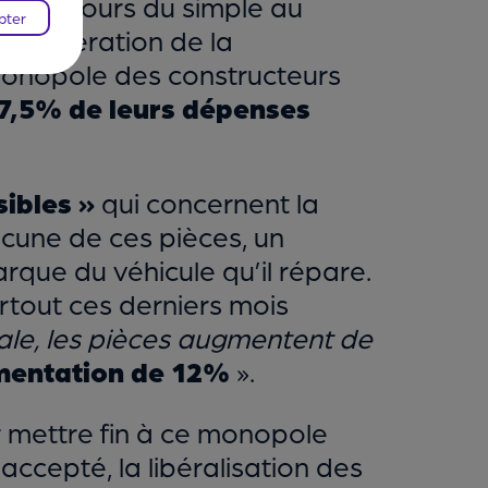
 pas toujours du simple au
pter
 La Fédération de la
 monopole des constructeurs
7,5% de leurs dépenses
sibles »
qui concernent la
hacune de ces pièces, un
rque du véhicule qu’il répare.
urtout ces derniers mois
ale, les pièces augmentent de
entation de 12%
».
r mettre fin à ce monopole
accepté, la libéralisation des