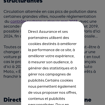
structurantes
Circulation alternée en cas pics de pollution dans
certaines grandes villes, nouvelle réglementation
du
contrôle technique depuis mai 2018
, avec une
seconde étape anti-pollution diesel en juillet 2019,
possible interdiction des voitures diesel à Paris d’ici
Direct Assurance et ses
2024, fin annoncée des moteurs à énergie fossile…
partenaires utilisent des
cookies destinés à améliorer
Toutes ces réformes vous encouragent peut-être à
la performance de ce site, à
changer de voiture très prochainement pour une
améliorer votre expérience,
voiture plus propre, même d’occasion. C’est en tout
cas le projet de
80%
des automobilistes français
à mesurer son audience, à
d’ici à 2020 (Etude
Harris Interactive pour Auto
générer des statistiques et à
Moto, « Électriques, hybrides, les Français prêts à
gérer nos campagnes de
franchir le pas ? » Novembre 2017)
.
publicités.Certains cookies
nous permettent également
de vous proposer nos offres,
Direct Assurance accompagne
contenus et publicités
personnalisées. Pour en