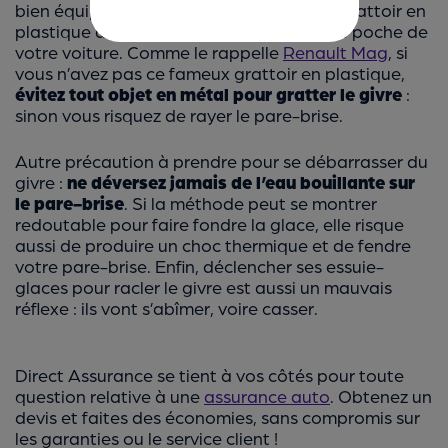
bien équipé ! Pensez toujours à avoir un grattoir en
plastique
dans la boîte à gants ou le vide poche de
votre voiture. Comme le rappelle
Renault Mag
, si
vous n’avez pas ce fameux grattoir en plastique,
évitez tout objet en métal pour gratter le givre
:
sinon vous risquez de rayer le pare-brise.
Autre précaution à prendre pour se débarrasser du
givre :
ne déversez jamais de l’eau bouillante sur
le pare-brise
. Si la méthode peut se montrer
redoutable pour faire fondre la glace, elle risque
aussi de produire un choc thermique et de fendre
votre pare-brise. Enfin, déclencher ses essuie-
glaces pour racler le givre est aussi un mauvais
réflexe : ils vont s’abîmer, voire casser.
Direct Assurance se tient à vos côtés pour toute
question relative à une
assurance auto
. Obtenez un
devis et faites des économies, sans compromis sur
les garanties ou le service client !