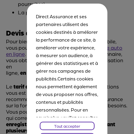
poursuites)
La protection Juridique automobile.
Direct Assurance et ses
partenaires utilisent des
Devis assurance automobile
cookies destinés à améliorer
la performance de ce site, à
Pour bien choisir votre assurance automobile,
vous pouvez demander un
devis assurance auto
améliorer votre expérience,
en ligne
. En répondant à un court questionnaire,
à mesurer son audience, à
vous obtenez une estimation de votre cotisation
générer des statistiques et à
en
gérer nos campagnes de
ligne,
en moins de 5 minutes
.
publicités.Certains cookies
Le
tarif des 4 formules
et des packs d'options
nous permettent également
vous est alors présenté, avec une
de vous proposer nos offres,
recommandation de la part de Direct Assurance
contenus et publicités
sur la formule jugée la plus adaptée à vos besoins.
personnalisées. Pour en
Vous pouvez choisir celle
savoir plus, veuillez consulter
qui correspond le mieux à vos attentes, et
enregistrer le devis qui reste valable durant
notre
Chartes Cookies
. Vous
Tout accepter
plusieurs jours
.
pourrez à tout moment