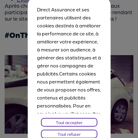
Après chaque participation, il est proposé aux
Direct Assurance et ses
participants de multiplier leur chance en se rendant
partenaires utilisent des
sur le site de YouDrive. Bonne chance à tous !
cookies destinés à améliorer
#OnTheRoad – En images
la performance de ce site, à
améliorer votre expérience,
à mesurer son audience, à
générer des statistiques et à
gérer nos campagnes de
publicités.Certains cookies
nous permettent également
de vous proposer nos offres,
contenus et publicités
personnalisées. Pour en
savoir plus, veuillez consulter
notre
Chartes Cookies
. Vous
Tout accepter
pourrez à tout moment
Tout refuser
paramétrer vos choix et