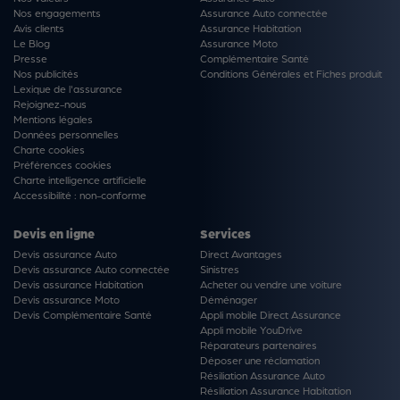
Nos engagements
Assurance Auto connectée
Avis clients
Assurance Habitation
Le Blog
Assurance Moto
Presse
Complémentaire Santé
Nos publicités
Conditions Générales et Fiches produit
Lexique de l'assurance
Rejoignez-nous
Mentions légales
Données personnelles
Charte cookies
Préférences cookies
Charte intelligence artificielle
Accessibilité : non-conforme
Devis en ligne
Services
Devis assurance Auto
Direct Avantages
Devis assurance Auto connectée
Sinistres
Devis assurance Habitation
Acheter ou vendre une voiture
Devis assurance Moto
Déménager
Devis Complémentaire Santé
Appli mobile Direct Assurance
Appli mobile YouDrive
Réparateurs partenaires
Déposer une réclamation
Résiliation Assurance Auto
Résiliation Assurance Habitation