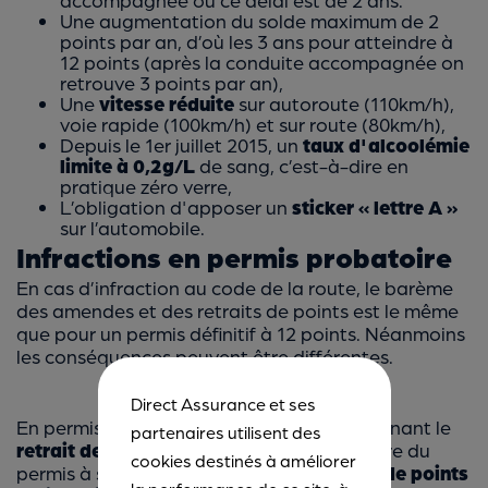
Une augmentation du solde maximum de 2
points par an, d’où les 3 ans pour atteindre à
12 points (après la conduite accompagnée on
retrouve 3 points par an),
Une
vitesse réduite
sur autoroute (110km/h),
voie rapide (100km/h) et sur route (80km/h),
Depuis le 1er juillet 2015, un
taux d'alcoolémie
limite à 0,2g/L
de sang, c’est-à-dire en
pratique zéro verre,
L’obligation d'apposer un
sticker « lettre A »
sur l’automobile.
Infractions en permis probatoire
En cas d’infraction au code de la route, le barème
des amendes et des retraits de points est le même
que pour un permis définitif à 12 points. Néanmoins
les conséquences peuvent être différentes.
Direct Assurance et ses
Stage obligatoire
En permis probatoire, une infraction entraînant le
partenaires utilisent des
retrait de 3 points ou plus
oblige le titulaire du
cookies destinés à améliorer
permis à suivre un
stage de récupération de points