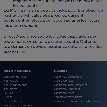
respect des valeurs guides de l’OMS pour tous
les polluants.
La MGP a mis en place
des aides pour bénéficier de
l’achat
de véhicules plus propres, qui sont
également en place pour accompagner les foyers
les plus modestes.
Direct Assurance se tient à votre disposition pour
toute question sur une assurance auto. Obtenez
rapidement un
devis d’assurance auto
et faites des
économies !
Direct Assurance
Produits
Qui sommes-nous ?
Nos offres du moment
Nos valeurs
Assurance Auto
Nos engagements
Assurance Auto connectée
Avis clients
Assurance Habitation
Le Blog
Assurance Moto
Presse
Complémentaire Santé
Nos publicités
Conditions Générales et Fiches produit
Lexique de l'assurance