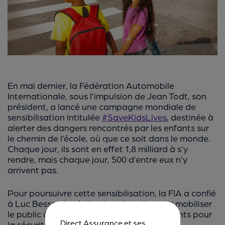
En mai dernier, la Fédération Automobile
Internationale, sous l’impulsion de Jean Todt, son
président, a lancé une campagne mondiale de
sensibilisation intitulée
#SaveKidsLives
, destinée à
alerter des dangers rencontrés par les enfants sur
le chemin de l’école, où que ce soit dans le monde.
Chaque jour, ils sont en effet 1,8 milliard à s’y
rendre, mais chaque jour, 500 d’entre eux n’y
arrivent pas.
Pour poursuivre cette sensibilisation, la FIA a confié
à Luc Besson la réalisation d’un
clip
pour mobiliser
le public à signer la « Déclaration des enfants pour
Direct Assurance et ses
la sécurité routière ».