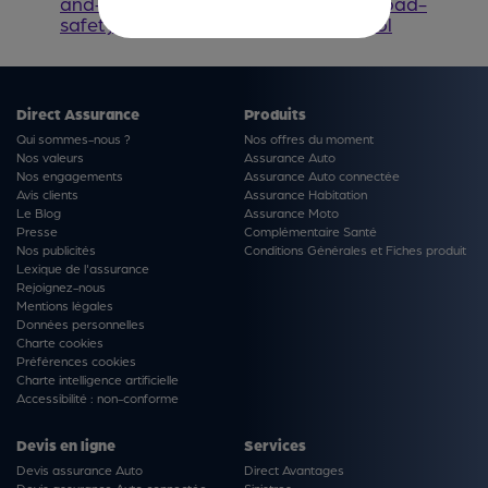
and-filmmaker-luc-besson-release-road-
safety-film-international-walk-school
Direct Assurance
Produits
Qui sommes-nous ?
Nos offres du moment
Nos valeurs
Assurance Auto
Nos engagements
Assurance Auto connectée
Avis clients
Assurance Habitation
Le Blog
Assurance Moto
Presse
Complémentaire Santé
Nos publicités
Conditions Générales et Fiches produit
Lexique de l'assurance
Rejoignez-nous
Mentions légales
Données personnelles
Charte cookies
Préférences cookies
Charte intelligence artificielle
Accessibilité : non-conforme
Devis en ligne
Services
Devis assurance Auto
Direct Avantages