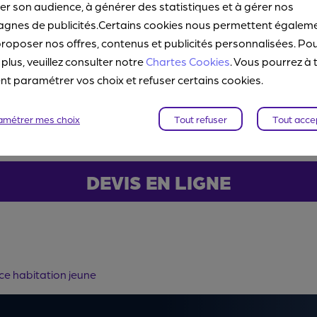
ile habitation
(ou locative),
r son audience, à générer des statistiques et à gérer nos
nelles
(si vous le souhaitez),
gnes de publicités.Certains cookies nous permettent égalem
votre profil avec un tarif réduit
.
roposer nos offres, contenus et publicités personnalisées. Po
 plus, veuillez consulter notre
Chartes Cookies
. Vous pourrez à 
ce habitation jeune et connaître nos t
 paramétrer vos choix et refuser certains cookies.
amétrer mes choix
Tout refuser
Tout acce
DEVIS EN LIGNE
e habitation jeune