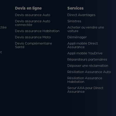
Devis en ligne
Services
Devis assurance Auto
Direct Avantages
Devis assurance Auto
Sinistres
connectée
ctée
Acheter ou vendre une
Devis assurance Habitation
voiture
Devis assurance Moto
Déménager
Devis Complémentaire
Appli mobile Direct
é
Santé
Assurance
et
Appli mobile YouDrive
Réparateurs partenaires
Déposer une réclamation
Résiliation Assurance Auto
Résiliation Assurance
Habitation
Secur'AXA pour Direct
Assurance