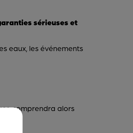
garanties sérieuses et
des eaux, les événements
base comprendra alors