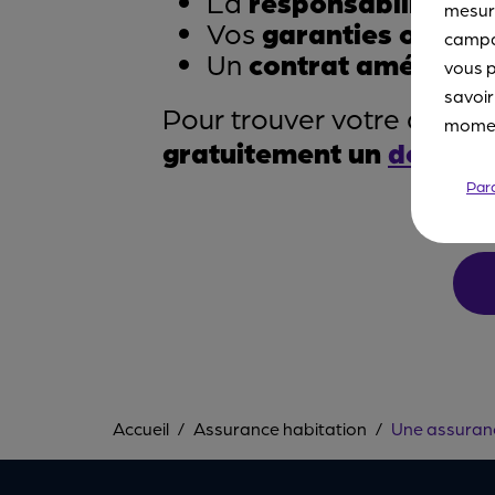
La
responsabilité civ
mesure
Vos
garanties option
campa
Un
contrat aménagé à 
vous p
savoir
Pour trouver votre assuran
moment
gratuitement un
devis
.
Par
Accueil
Assurance habitation
Une assuranc