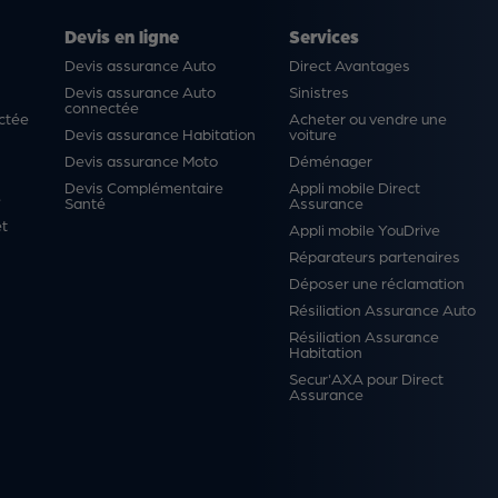
Devis en ligne
Services
Devis assurance Auto
Direct Avantages
Devis assurance Auto
Sinistres
connectée
ctée
Acheter ou vendre une
Devis assurance Habitation
voiture
Devis assurance Moto
Déménager
Devis Complémentaire
Appli mobile Direct
é
Santé
Assurance
et
Appli mobile YouDrive
Réparateurs partenaires
Déposer une réclamation
Résiliation Assurance Auto
Résiliation Assurance
Habitation
Secur'AXA pour Direct
Assurance