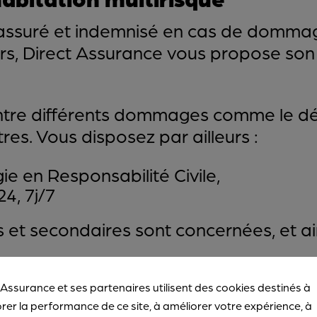
 assuré et indemnisé en cas de dommag
ers, Direct Assurance vous propose so
ntre différents dommages comme le dégâ
tres. Vous disposez par ailleurs :
ie en Responsabilité Civile,
4, 7j/7
s et secondaires sont concernées, et ai
 Assurance et ses partenaires utilisent des cookies destinés à
itation
rer la performance de ce site, à améliorer votre expérience, à