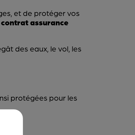
es, et de protéger vos
n
contrat assurance
t des eaux, le vol, les
nsi protégées pour les