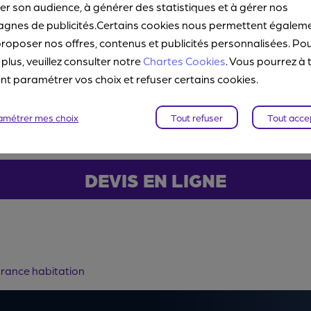
r son audience, à générer des statistiques et à gérer nos
e nos assurances habitation, vous pou
gnes de publicités.Certains cookies nous permettent égalem
tenez en quelques minutes le tarif Dir
roposer nos offres, contenus et publicités personnalisées. Po
 plus, veuillez consulter notre
Chartes Cookies
. Vous pourrez à 
 paramétrer vos choix et refuser certains cookies.
 souscrivez !
amétrer mes choix
Tout refuser
Tout acce
DEVIS EN LIGNE
rance habitation