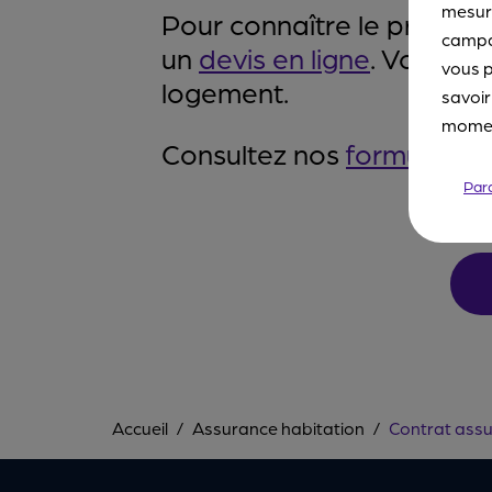
mesure
Pour connaître le prix d
campa
un
devis en ligne
. Vous ob
vous p
logement.
savoir
moment
Consultez nos
formules
et
Par
Accueil
Assurance habitation
Contrat assu