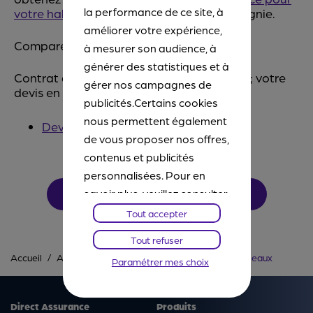
la performance de ce site, à
votre habitation
établie par notre compagnie.
améliorer votre expérience,
Comparez dès à présent.
à mesurer son audience, à
générer des statistiques et à
Contrat assurance multirisque habitation ; votre
gérer nos campagnes de
devis en ligne maintenant :
publicités.Certains cookies
nous permettent également
Devis assurance habitation
de vous proposer nos offres,
contenus et publicités
personnalisées. Pour en
savoir plus, veuillez consulter
DEVIS EN LIGNE
notre
Chartes Cookies
. Vous
Tout accepter
pourrez à tout moment
Tout refuser
paramétrer vos choix et
Accueil
Assurance habitation
Garantie degat des eaux
Paramétrer mes choix
refuser certains cookies.
Direct Assurance
Produits