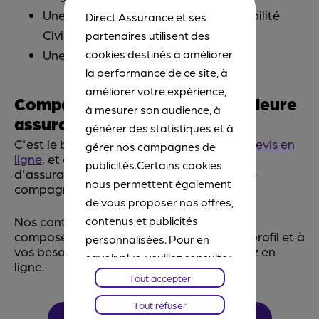
Une couverture élargie en Responsabilité
Direct Assurance et ses
Civile,
partenaires utilisent des
cookies destinés à améliorer
Une assistance 24h/24, 7j/7
la performance de ce site, à
améliorer votre expérience,
Comparez pour trouver la meilleure
à mesurer son audience, à
assurance habitation
générer des statistiques et à
C'est le bon moment pour calculer votre
devis en
gérer nos campagnes de
ligne
, et obtenir une simulation du tarif
publicités.Certains cookies
d'assurance de votre habitation par notre
nous permettent également
compagnie.
de vous proposer nos offres,
contenus et publicités
Nos contrats d'assurance habitation sont
composés de
formules adaptées
à votre profil et à
personnalisées. Pour en
vos besoins. N'attendez plus, et souscrivez en
savoir plus, veuillez consulter
ligne.
notre
Chartes Cookies
. Vous
Tout accepter
pourrez à tout moment
Tout refuser
paramétrer vos choix et
DEVIS EN LIGNE