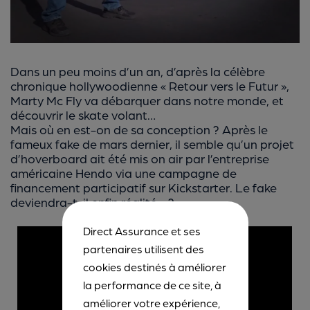
Dans un peu moins d’un an, d’après la célèbre
chronique hollywoodienne « Retour vers le Futur »,
Marty Mc Fly va débarquer dans notre monde, et
découvrir le skate volant…
Mais où en est-on de sa conception ? Après le
fameux fake de mars dernier, il semble qu’un projet
d’hoverboard ait été mis on air par l’entreprise
américaine Hendo via une campagne de
financement participatif sur Kickstarter. Le fake
deviendra-t-il enfin réalité… ?
Direct Assurance et ses
partenaires utilisent des
cookies destinés à améliorer
la performance de ce site, à
améliorer votre expérience,