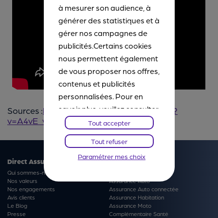
à mesurer son audience, à
générer des statistiques et à
gérer nos campagnes de
publicités.Certains cookies
nous permettent également
de vous proposer nos offres,
contenus et publicités
personnalisées. Pour en
savoir plus, veuillez consulter
Sources :
https://www.youtube.com/watch?
v=A4vE_vpkr90
notre
Chartes Cookies
. Vous
Tout accepter
pourrez à tout moment
Tout refuser
paramétrer vos choix et
Paramétrer mes choix
refuser certains cookies.
Direct Assurance
Produits
Qui sommes-nous ?
Nos offres du moment
Nos valeurs
Assurance Auto
Nos engagements
Assurance Auto connectée
Avis clients
Assurance Habitation
Le Blog
Assurance Moto
Presse
Complémentaire Santé